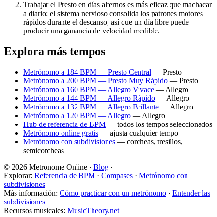
Trabajar el Presto en días alternos es más eficaz que machacar
a diario: el sistema nervioso consolida los patrones motores
rápidos durante el descanso, así que un día libre puede
producir una ganancia de velocidad medible.
Explora más tempos
Metrónomo a 184 BPM — Presto Central
—
Presto
Metrónomo a 200 BPM — Presto Muy Rápido
—
Presto
Metrónomo a 160 BPM — Allegro Vivace
—
Allegro
Metrónomo a 144 BPM — Allegro Rápido
—
Allegro
Metrónomo a 132 BPM — Allegro Brillante
—
Allegro
Metrónomo a 120 BPM — Allegro
—
Allegro
Hub de referencia de BPM
— todos los tempos seleccionados
Metrónomo online gratis
— ajusta cualquier tempo
Metrónomo con subdivisiones
— corcheas, tresillos,
semicorcheas
© 2026 Metronome Online ·
Blog
·
Explorar:
Referencia de BPM
·
Compases
·
Metrónomo con
subdivisiones
Más información:
Cómo practicar con un metrónomo
·
Entender las
subdivisiones
Recursos musicales:
MusicTheory.net