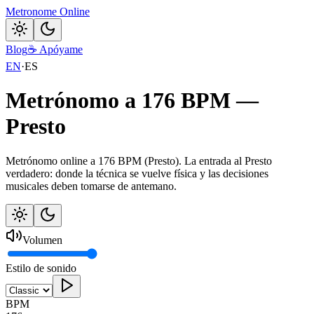
Metronome Online
Blog
☕
Apóyame
EN
·
ES
Metrónomo a 176 BPM —
Presto
Metrónomo online a 176 BPM (Presto). La entrada al Presto
verdadero: donde la técnica se vuelve física y las decisiones
musicales deben tomarse de antemano.
Volumen
Estilo de sonido
BPM