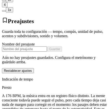
4
1
x
Preajustes
Guarda toda tu configuración — tempo, compás, unidad de pulso,
acentos y subdivisiones, sonido y volumen.
Nombre del preajuste
Guardar
Aún no hay preajustes guardados. Configura el metrónomo y
guárdalo arriba.
Restablecer ajustes
Indicación de tempo
Presto
A 176 BPM, la música entra en un registro físico distinto. La mente
consciente todavía puede seguir el pulso, pero cada tiempo deja casi
nada de margen para corregir en el momento: los pasajes deben estar
aprendidos de antemano hasta el punto de la automaticidad. Este es