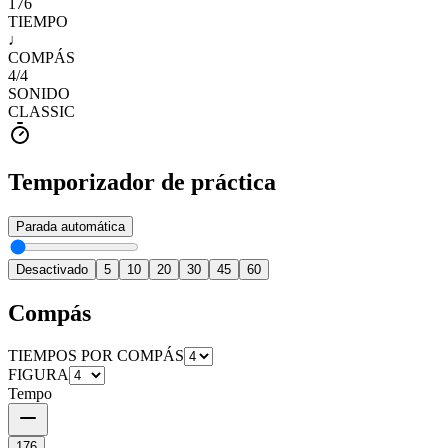
176
TIEMPO
♩
COMPÁS
4
/
4
SONIDO
CLASSIC
Temporizador de práctica
Parada automática
Desactivado
5
10
20
30
45
60
Compás
TIEMPOS POR COMPÁS
FIGURA
Tempo
176