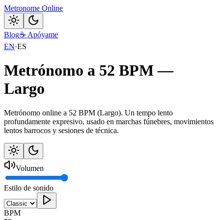
Metronome Online
Blog
☕
Apóyame
EN
·
ES
Metrónomo a 52 BPM —
Largo
Metrónomo online a 52 BPM (Largo). Un tempo lento
profundamente expresivo, usado en marchas fúnebres, movimientos
lentos barrocos y sesiones de técnica.
Volumen
Estilo de sonido
BPM