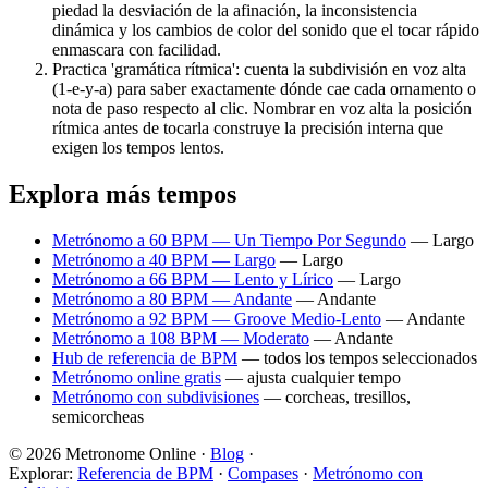
piedad la desviación de la afinación, la inconsistencia
dinámica y los cambios de color del sonido que el tocar rápido
enmascara con facilidad.
Practica 'gramática rítmica': cuenta la subdivisión en voz alta
(1-e-y-a) para saber exactamente dónde cae cada ornamento o
nota de paso respecto al clic. Nombrar en voz alta la posición
rítmica antes de tocarla construye la precisión interna que
exigen los tempos lentos.
Explora más tempos
Metrónomo a 60 BPM — Un Tiempo Por Segundo
—
Largo
Metrónomo a 40 BPM — Largo
—
Largo
Metrónomo a 66 BPM — Lento y Lírico
—
Largo
Metrónomo a 80 BPM — Andante
—
Andante
Metrónomo a 92 BPM — Groove Medio-Lento
—
Andante
Metrónomo a 108 BPM — Moderato
—
Andante
Hub de referencia de BPM
— todos los tempos seleccionados
Metrónomo online gratis
— ajusta cualquier tempo
Metrónomo con subdivisiones
— corcheas, tresillos,
semicorcheas
© 2026 Metronome Online ·
Blog
·
Explorar:
Referencia de BPM
·
Compases
·
Metrónomo con