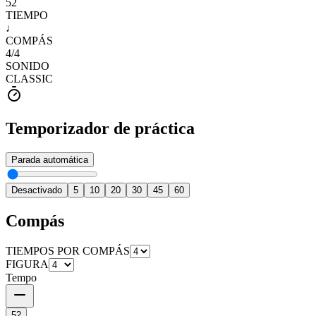
52
TIEMPO
♩
COMPÁS
4
/
4
SONIDO
CLASSIC
Temporizador de práctica
Parada automática
Desactivado
5
10
20
30
45
60
Compás
TIEMPOS POR COMPÁS
FIGURA
Tempo
52