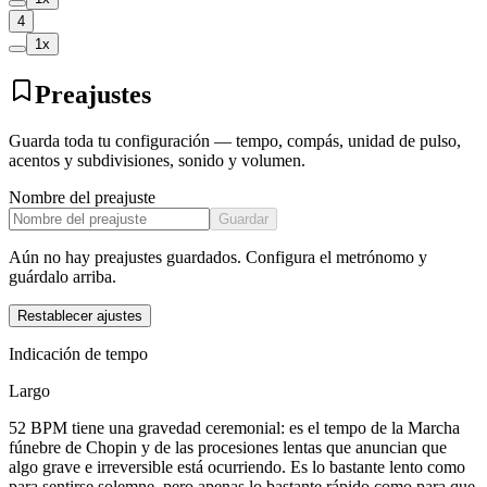
4
1
x
Preajustes
Guarda toda tu configuración — tempo, compás, unidad de pulso,
acentos y subdivisiones, sonido y volumen.
Nombre del preajuste
Guardar
Aún no hay preajustes guardados. Configura el metrónomo y
guárdalo arriba.
Restablecer ajustes
Indicación de tempo
Largo
52 BPM tiene una gravedad ceremonial: es el tempo de la Marcha
fúnebre de Chopin y de las procesiones lentas que anuncian que
algo grave e irreversible está ocurriendo. Es lo bastante lento como
para sentirse solemne, pero apenas lo bastante rápido como para que